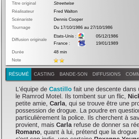
Titre original
Streetwise
Réalisateur
Fred Walton
Scénariste
Dennis Cooper
Tournage
Du 17/10/1986 au 27/10/1986
Etats-Unis :
05/12/1986
Diffusion originale
France :
19/01/1989
Durée
48 min
Note
RÉSUMÉ
CASTING
BANDE-SON
DIFFUSIONS
COMM
L'équipe de
Castillo
fait une descente dans 
le Ramrod Motel. Ils tombent sur un flic,
Nic
petite amie,
Carla
, qui se trouve être une pr
possession de drogue. La poudre en question
particulièrement la police. Ils cherchent à sav
provient, mais
Carla
refuse de donner sa réel
Romano
, quant à lui, prétend que la drogue 