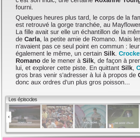
c’est son indic, une certaine
Roxanne Youn
fourni.
Quelques heures plus tard, le corps de la 
est retrouvé la gorge tranchée, au Mayflower
La fille avait sur elle un échantillon de la m
de
Carla
, la petite amie de Romano. Mais 
n’avaient pas ce seul point en commun : leur
également le même, un certain
Silk
.
Crocke
Romano
de le mener à
Silk
, de façon à pre
lui, et explorer cette piste. En quittant
Silk
,
C
gros bras venir s’adresser à lui à propos de
donc aux ordres d’un plus gros poisson...
Les épisodes