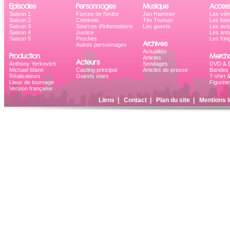
Episodes
Personnages
Musique
Access
Saison 1
Forces de l'ordre
Jan Hammer
Les véh
Saison 2
Criminels
Tim Truman
Les bat
Saison 3
Sources d'informations
Les guests
Les avi
Saison 4
Justice
Les ar
Saison 5
Proches
Les frin
Archives
Autres personnages
Actualités
Production
Mercha
Articles
Acteurs
Anthony Yerkovich
Sondages
DVD & B
Michael Mann
Casting principal
Articles de presse
Bandes 
Réalisateurs
Guests stars
T-shirt 
Lieux de tournage
Figurine
Version française
Liens
|
Contact
|
Plan du site
|
Mentions l