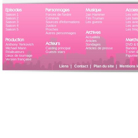
Episodes
Personnages
Musique
Access
Saison 1
Forces de l'ordre
Jan Hammer
Les véh
Saison 2
Criminels
Tim Truman
Les bat
Saison 3
Sources d'informations
Les guests
Les avi
Saison 4
Justice
Les ar
Saison 5
Proches
Les frin
Archives
Autres personnages
Actualités
Production
Mercha
Articles
Acteurs
Anthony Yerkovich
Sondages
DVD & B
Michael Mann
Casting principal
Articles de presse
Bandes 
Réalisateurs
Guests stars
T-shirt 
Lieux de tournage
Figurine
Version française
Liens
|
Contact
|
Plan du site
|
Mentions l