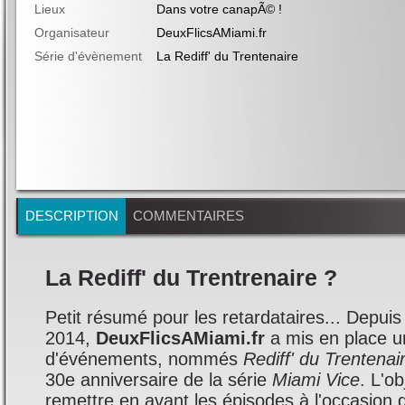
Lieux
Dans votre canapÃ© !
Organisateur
DeuxFlicsAMiami.fr
Série d'évènement
La Rediff' du Trentenaire
DESCRIPTION
COMMENTAIRES
La Rediff' du Trentrenaire ?
Petit résumé pour les retardataires... Depuis
2014,
DeuxFlicsAMiami.fr
a mis en place u
d'événements, nommés
Rediff' du Trentenai
30e anniversaire de la série
Miami Vice
. L'ob
remettre en avant les épisodes à l'occasion 