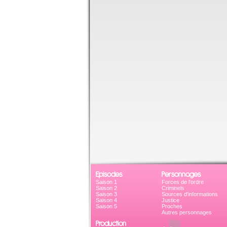
Episodes
Personnages
Saison 1
Forces de l'ordre
Saison 2
Criminels
Saison 3
Sources d'informations
Saison 4
Justice
Saison 5
Proches
Autres personnages
Production