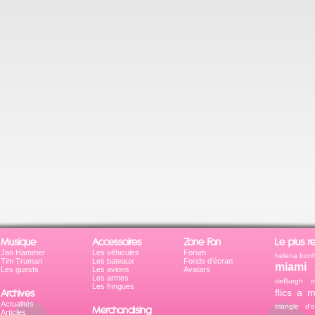
Musique
Accessoires
Zone Fan
Le plus r
Jan Hammer
Les véhicules
Forum
helena bonh
Tim Truman
Les bateaux
Fonds d'écran
miami
Les guests
Les avions
Avatars
Les armes
deBurgh
o
Les fringues
Archives
flics a 
Actualités
triangle d'o
Merchandising
Articles