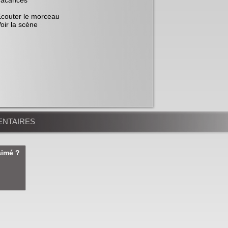
Vacances
"
couter le morceau
oir la scène
NTAIRES
aimé ?