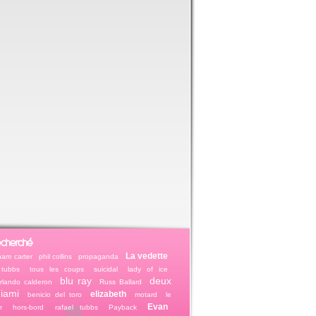
echerché
La vedette
am carter
phil collins
propaganda
tubbs
tous les coups
suicidal
lady of ice
blu ray
deux
rlando calderon
Russ Ballard
miami
elizabeth
benicio del toro
motard
le
Evan
r
hors-bord
rafael tubbs
Payback