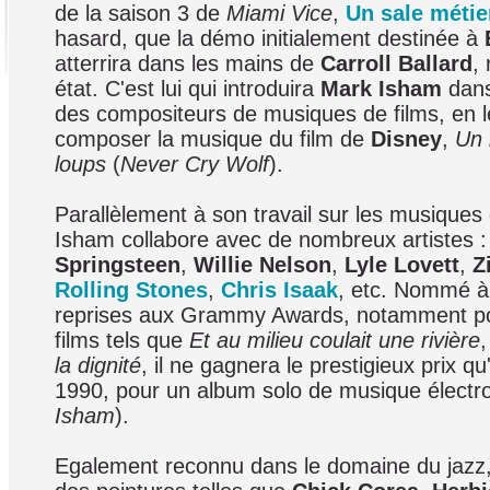
de la saison 3 de
Miami Vice
,
Un sale métie
hasard, que la démo initialement destinée à
atterrira dans les mains de
Carroll Ballard
,
état. C'est lui qui introduira
Mark Isham
dans
des compositeurs de musiques de films, en l
composer la musique du film de
Disney
,
Un 
loups
(
Never Cry Wolf
).
Parallèlement à son travail sur les musiques
Isham collabore avec de nombreux artistes 
Springsteen
,
Willie Nelson
,
Lyle Lovett
,
Z
Rolling Stones
,
Chris Isaak
, etc. Nommé 
reprises aux Grammy Awards, notamment p
films tels que
Et au milieu coulait une rivière
la dignité
, il ne gagnera le prestigieux prix qu
1990, pour un album solo de musique électro
Isham
).
Egalement reconnu dans le domaine du jazz, 