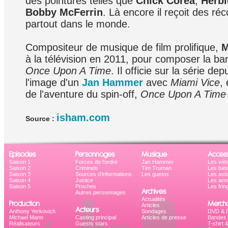
des pointures telles que
Chick Corea
,
Herb
Bobby McFerrin
. Là encore il reçoit des 
partout dans le monde.
Compositeur de musique de film prolifique,
M
à la télévision en 2011, pour composer la ba
Once Upon A Time
. Il officie sur la série de
l'image d'un
Jan Hammer
avec
Miami Vice
,
de l'aventure du spin-off,
Once Upon A Time 
isham.com
Source :
Episodes
Personnages
Musique
Access
Saison 1
Forces de l'ordre
Jan Hammer
Les véh
Saison 2
Criminels
Tim Truman
Les bat
Saison 3
Sources d'informations
Les guests
Les avi
Saison 4
Justice
Les ar
Saison 5
Proches
Les frin
Archives
Autres personnages
Actualités
Production
Mercha
Articles
Acteurs
Anthony Yerkovich
Sondages
DVD & B
Michael Mann
Casting principal
Articles de presse
Bandes 
Réalisateurs
Guests stars
T-shirt 