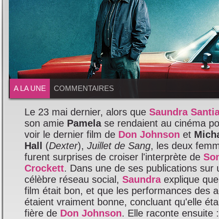
A LA UNE
COMMENTAIRES
Le 23 mai dernier, alors que
Saundra Santi
son amie
Pamela
se rendaient au cinéma po
voir le dernier film de
Don Johnson
et
Micha
Hall
(
Dexter
),
Juillet de Sang
, les deux fem
furent surprises de croiser l'interprète de
So
Crockett
. Dans une de ses publications sur 
célèbre réseau social,
Saundra
explique que
film était bon, et que les performances des 
étaient vraiment bonne, concluant qu'elle éta
fière de
Don Johnson
. Elle raconte ensuite :