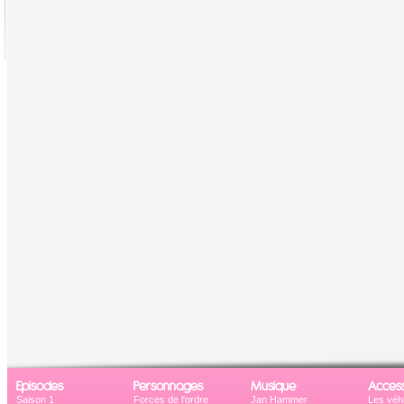
Episodes
Personnages
Musique
Access
Saison 1
Forces de l'ordre
Jan Hammer
Les véh