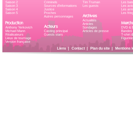
Saison 2
Criminels
Tim Truman
Les bat
Saison 3
Sources d'informations
Les guests
Les avi
Saison 4
Justice
Les ar
Saison 5
Proches
Les frin
Archives
Autres personnages
Actualités
Production
Mercha
Articles
Acteurs
Anthony Yerkovich
Sondages
DVD & B
Michael Mann
Casting principal
Articles de presse
Bandes 
Réalisateurs
Guests stars
T-shirt 
Lieux de tournage
Figurine
Version française
Liens
|
Contact
|
Plan du site
|
Mentions l