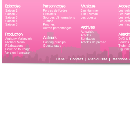
Episodes
Personnages
Musique
Access
Saison 1
Forces de l'ordre
Jan Hammer
Les véh
Saison 2
Criminels
Tim Truman
Les bat
Saison 3
Sources d'informations
Les guests
Les avi
Saison 4
Justice
Les ar
Saison 5
Proches
Les frin
Archives
Autres personnages
Actualités
Production
Mercha
Articles
Acteurs
Anthony Yerkovich
Sondages
DVD & B
Michael Mann
Casting principal
Articles de presse
Bandes 
Réalisateurs
Guests stars
T-shirt 
Lieux de tournage
Figurine
Version française
Liens
|
Contact
|
Plan du site
|
Mentions l