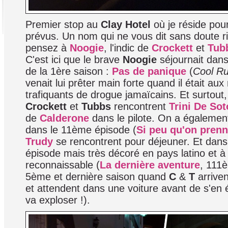
Premier stop au
Clay Hotel
où je réside pour
prévus. Un nom qui ne vous dit sans doute r
pensez à
Noogie
, l'indic de
Crockett
et
Tub
C'est ici que le brave
Noogie
séjournait dan
de la 1ère saison :
Pas de panique
(
Cool Ru
venait lui prêter main forte quand il était au
trafiquants de drogue jamaïcains. Et surtout,
Crockett
et
Tubbs
rencontrent
Trini De Sot
de
Calderone
dans le pilote. On a également
dans le 11ème épisode (
Si peu qu'on pren
Trudy
se rencontrent pour déjeuner. Et dans 
épisode mais très décoré en pays latino et à
reconnaissable (
La dernière aventure
, 111
5ème et dernière saison quand
C
&
T
arrive
et attendent dans une voiture avant de s'en 
va exploser !).