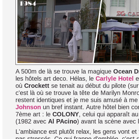
A 500m de là se trouve la magique
Ocean D
les hôtels art deco. Hélas, le
Carlyle Hotel
e
où
Crockett
se tenait au début du pilote (sur
c'est là où se trouve la tête de Marilyn Mon
restent identiques et je me suis amusé à me
Johnson
un bref instant. Autre hôtel bien c
7ème art : le
COLONY
, celui qui apparaît a
(1982 avec
Al PAcino
) avant la scène avec 
L'ambiance est plutôt relax, les gens vont et
pas stressés. Ce qui frappe d'emblée, c'est