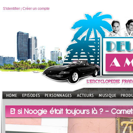
S'identifier
Créer un compte
|
Et si Noogie était toujours là ? - Carn