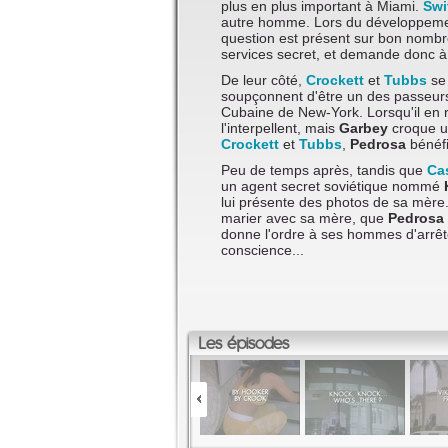
plus en plus important à Miami.
Swi
autre homme. Lors du développement
question est présent sur bon nombr
services secret, et demande donc à u
De leur côté,
Crockett
et
Tubbs
se 
soupçonnent d'être un des passeu
Cubaine de New-York. Lorsqu'il en r
l'interpellent, mais
Garbey
croque un
Crockett
et
Tubbs
,
Pedrosa
bénéfi
Peu de temps après, tandis que
Cas
un agent secret soviétique nommé
lui présente des photos de sa mère. 
marier avec sa mère, que
Pedrosa
donne l'ordre à ses hommes d'arrê
conscience...
Les épisodes