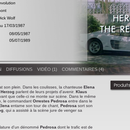
evolution
mont
ick Wolf
au 17/03/1987
08/05/1987
05/07/1989
N
DIFFUSIONS
VIDÉO (1)
COMMENTAIRES (4)
Produit
at son plein. Dans les coulisses, la chanteuse
Elena
 Herzog
parlent de leurs projets d'avenir.
Klaus
vant que celle-ci ne monte sur scène. Dans le même
ne, le commandant
Orrestes Pedrosa
entre dans le
Elena
entame son tour de chant,
Pedrosa
sort son
og
, qui a assisté à la scène jure de venger sa
filature d'un dénommé
Pedrosa
dont le trafic est de