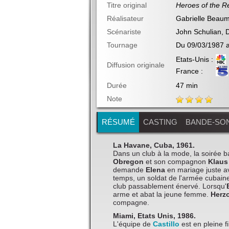
Titre original
Heroes of the R
Réalisateur
Gabrielle Beau
Scénariste
John Schulian, D
Tournage
Du 09/03/1987 
Etats-Unis :
Diffusion originale
France :
Durée
47 min
Note
RÉSUMÉ
CASTING
BANDE-SO
La Havane, Cuba, 1961.
Dans un club à la mode, la soirée b
Obregon
et son compagnon
Klaus
demande
Elena
en mariage juste a
temps, un soldat de l'armée cubai
club passablement énervé. Lorsqu'
arme et abat la jeune femme.
Herz
compagne.
Miami, Etats Unis, 1986.
L'équipe de
Castillo
est en pleine 