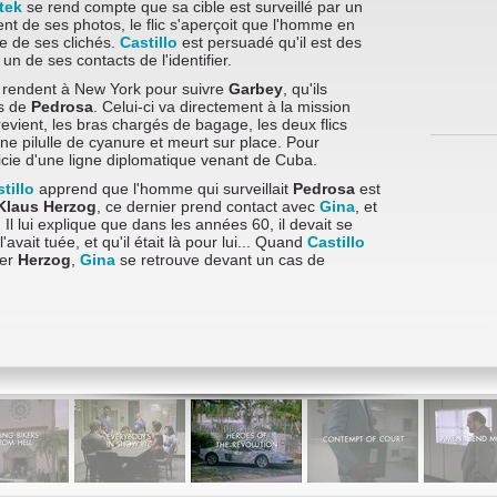
tek
se rend compte que sa cible est surveillé par un
 de ses photos, le flic s'aperçoit que l'homme en
e de ses clichés.
Castillo
est persuadé qu'il est des
n de ses contacts de l'identifier.
rendent à New York pour suivre
Garbey
, qu'ils
rs de
Pedrosa
. Celui-ci va directement à la mission
evient, les bras chargés de bagage, les deux flics
e pilulle de cyanure et meurt sur place. Pour
cie d'une ligne diplomatique venant de Cuba.
tillo
apprend que l'homme qui surveillait
Pedrosa
est
Klaus Herzog
, ce dernier prend contact avec
Gina
, et
Il lui explique que dans les années 60, il devait se
l'avait tuée, et qu'il était là pour lui... Quand
Castillo
ter
Herzog
,
Gina
se retrouve devant un cas de