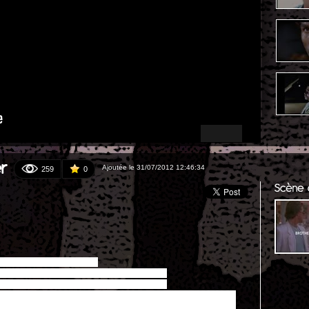
er
Ajoutée le 31/07/2012 12:46:34
259
0