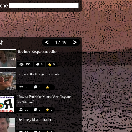
1
/ 49
Brother's Keeper Fan trailer
Phil Collins 
StevenMight
259
0
0
94
Izzy and the Nooge-man trailer
Miami Vice -
55
0
0
19
How to Build the Miami Vice Daytona
Mort de Zito 
Spyder 1:24
29
0
0
237
Definitely Miami Trailer
Jan Hammer, 