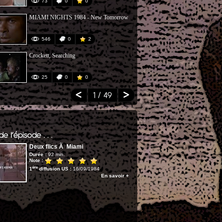
73
0
0
65
MIAMI NIGHTS 1984 - New Tomorrow
Jan Hammer 
546
0
2
81
Crockett, Searching
Jan Hammer O
25
0
0
12
1
/ 49
Deux flics Ã Miami
Durée :
92 min.
Note :
ère
1
diffusion US :
16/09/1984
En savoir +