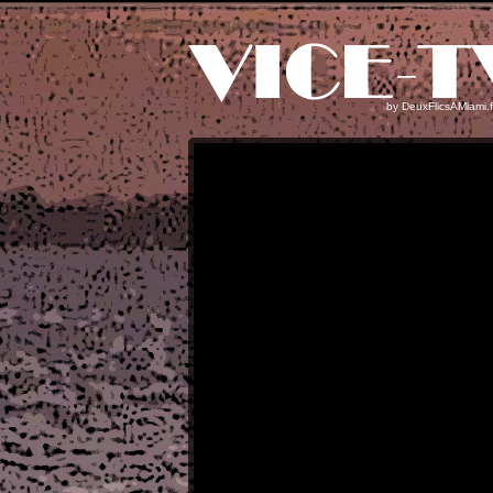
by
DeuxFlicsAMiami.f