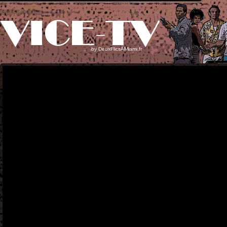
by
DeuxFlicsAMiami.fr