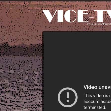
by
DeuxFlicsAMiami.f