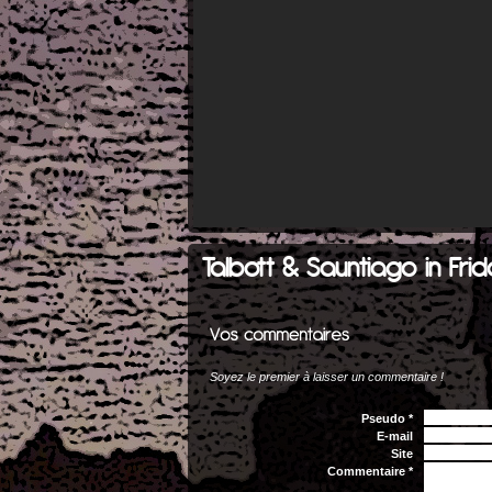
Talbott & Sauntiago in Fri
Soyez le premier à laisser un commentaire !
Pseudo *
E-mail
Site
Commentaire *