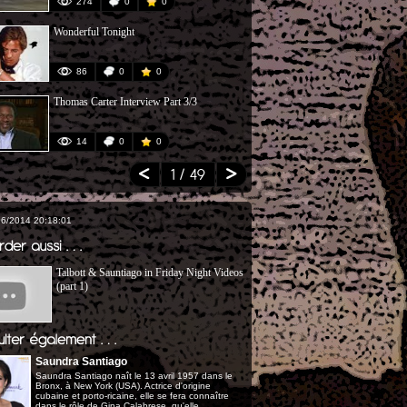
274
0
0
27
Wonderful Tonight
Miami Vice - 
86
0
0
409
Thomas Carter Interview Part 3/3
Crockett, Sea
14
0
0
25
1
/ 49
06/2014 20:18:01
Talbott & Sauntiago in Friday Night Videos
(part 1)
Saundra Santiago
Saundra Santiago naît le 13 avril 1957 dans le
Bronx, à New York (USA). Actrice d'origine
cubaine et porto-ricaine, elle se fera connaître
dans le rôle de Gina Calabrese, qu'elle