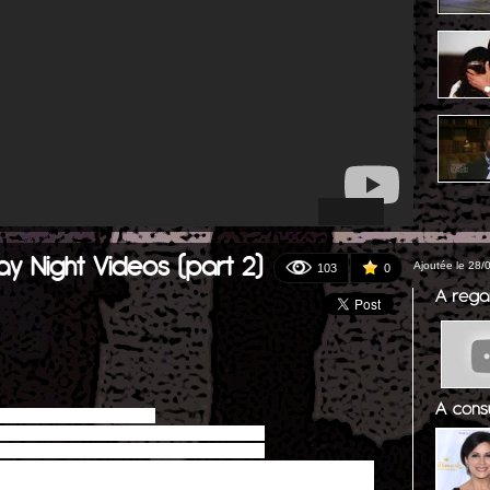
day Night Videos (part 2)
Ajoutée le 28/
103
0