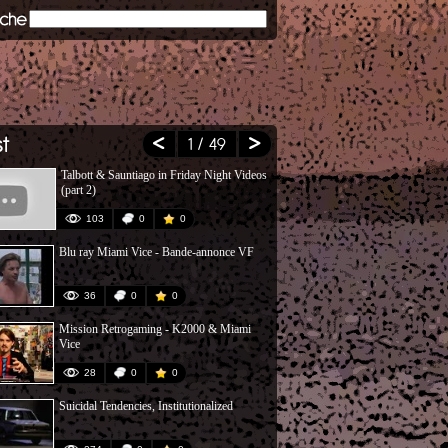
1
/ 49
Talbott & Sauntiago in Friday Night Videos
Don Johnson
(part 2)
2018
103
0
0
232
Blu ray Miami Vice - Bande-annonce VF
Miami Vice S
Pt 1
36
0
0
21
Mission Retrogaming - K2000 & Miami
1 of 2 Scree
Vice
28
0
0
79
Suicidal Tendencies, Institutionalized
Miami Vice, 