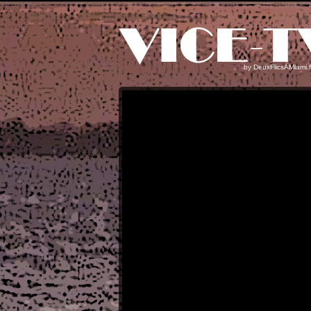
by
DeuxFlicsAMiami.f