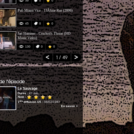
59
0
0
131
Pub Miami Vice - 13Ãšme Rue (2006)
How to Build
Spyder 1:24
45
0
0
29
Jan Hammer - Crockett's Theme (HD
Majami Hiro
Music Video)
130
0
0
114
1
/ 49
Le Sauvage
Durée :
47 min.
Note :
ère
1
diffusion US :
06/02/1987
En savoir +