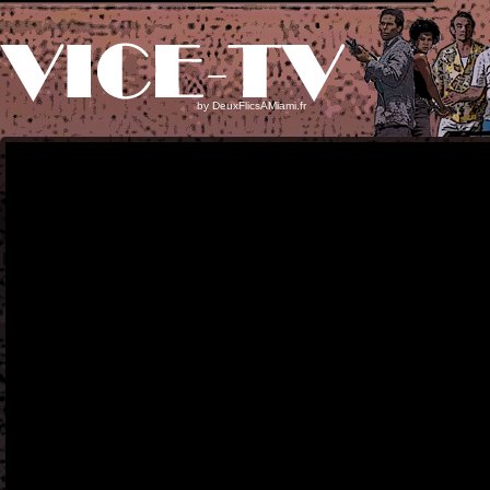
by
DeuxFlicsAMiami.fr