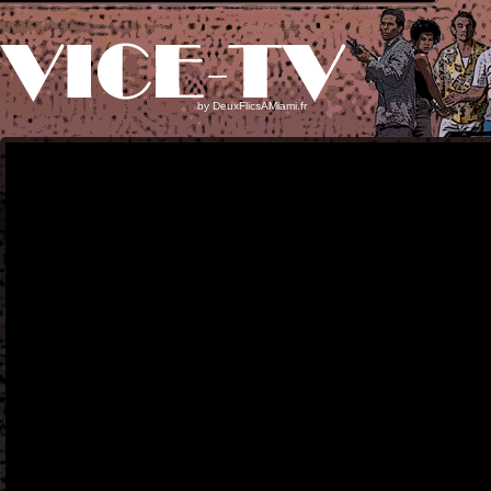
by
DeuxFlicsAMiami.fr