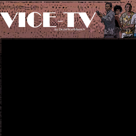
by
DeuxFlicsAMiami.fr