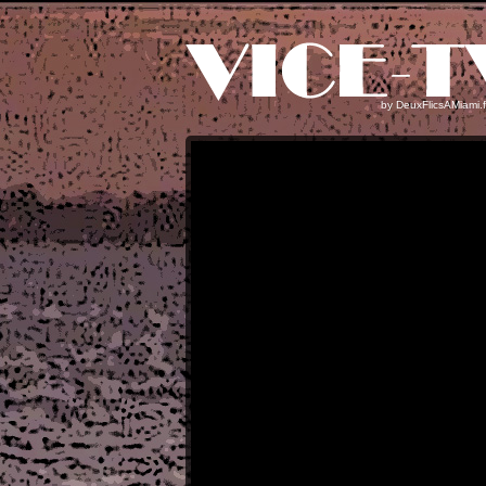
by
DeuxFlicsAMiami.f