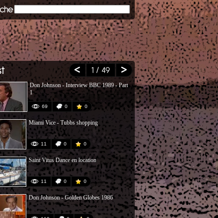
1
/ 49
Don Johnson - Interview BBC 1989 - Part
Interview Ol
1
69
0
0
20
Miami Vice - Tubbs shopping
Sur le tourna
11
0
0
74
Saint Vitus Dance en location
Lombard (ext
11
0
0
50
Don Johnson - Golden Globes 1986
Miami Vice L
2008