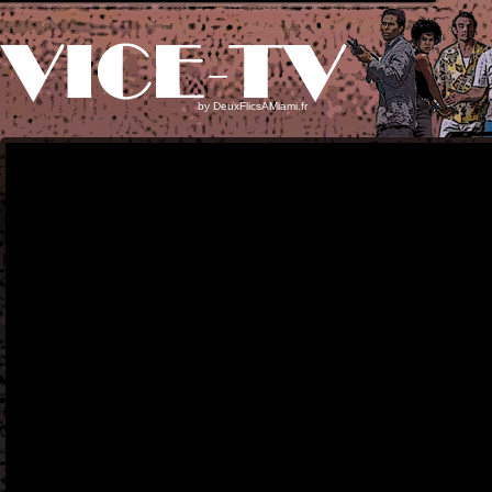
by
DeuxFlicsAMiami.fr