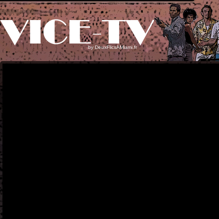
by
DeuxFlicsAMiami.fr