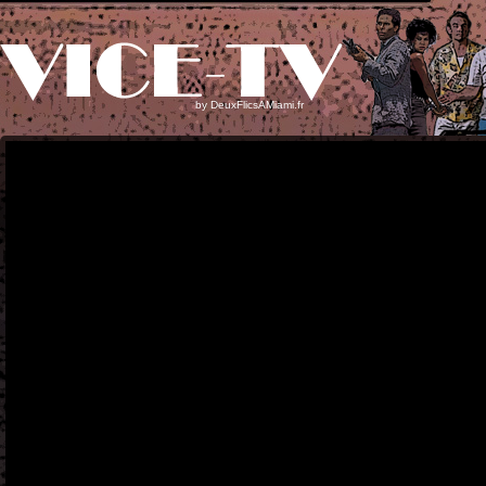
by
DeuxFlicsAMiami.fr