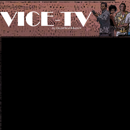
by
DeuxFlicsAMiami.fr