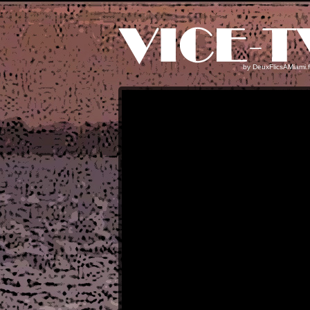
by
DeuxFlicsAMiami.f