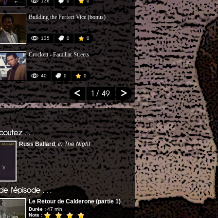
136
0
0
37
Building the Perfect Vice (bonus)
Suicidal Tend
135
0
0
274
Crockett - Familiar Streets
Crockett's T
40
0
0
73
1
/ 49
Russ Ballard
,
In The Night
Le Retour de Calderone (partie 1)
Durée :
47 min.
Note :