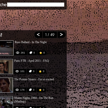
1
/ 49
Russ Ballard - In The Night
Lombard (ext
261
0
0
50
Paris FTR - April 2011 - FAQ
Jan Hammer 
video
101
0
0
248
The Pointer Sisters - I'm so excited
Joueur du gr
176
0
0
16
Miami Nights 1984 - On The Run
Batman - Mi
(Mashup)