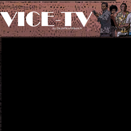
by
DeuxFlicsAMiami.fr