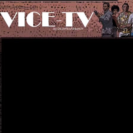
by
DeuxFlicsAMiami.fr