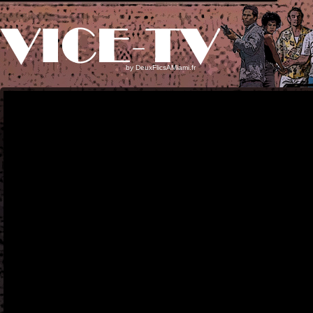
by
DeuxFlicsAMiami.fr