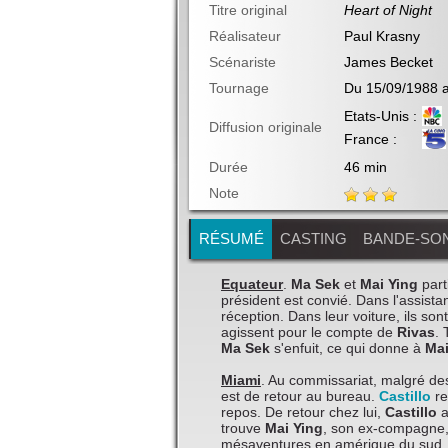
Titre original
Heart of Night
Réalisateur
Paul Krasny
Scénariste
James Becket
Tournage
Du 15/09/1988 
Etats-Unis :
Diffusion originale
France :
Durée
46 min
Note
RÉSUMÉ
CASTING
BANDE-SO
Equateur
.
Ma Sek
et
Mai Ying
part
président est convié. Dans l'assist
réception. Dans leur voiture, ils s
agissent pour le compte de
Rivas
.
Ma Sek
s'enfuit, ce qui donne à
Mai
Miami
. Au commissariat, malgré des
est de retour au bureau.
Castillo
re
repos. De retour chez lui,
Castillo
a
trouve
Mai Ying
, son ex-compagne, 
mésaventures en amérique du sud