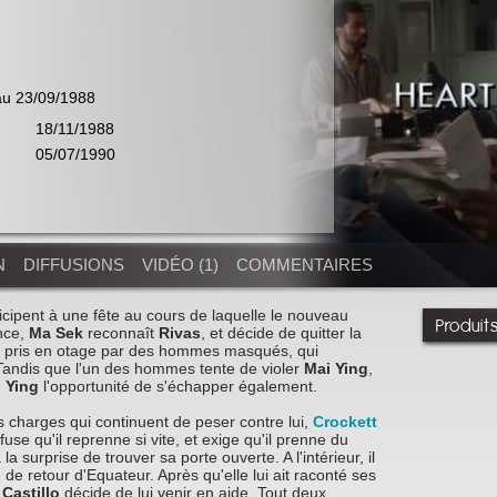
au 23/09/1988
18/11/1988
05/07/1990
N
DIFFUSIONS
VIDÉO (1)
COMMENTAIRES
icipent à une fête au cours de laquelle le nouveau
Produit
ance,
Ma Sek
reconnaît
Rivas
, et décide de quitter la
ont pris en otage par des hommes masqués, qui
 Tandis que l'un des hommes tente de violer
Mai Ying
,
 Ying
l'opportunité de s'échapper également.
 charges qui continuent de peser contre lui,
Crockett
fuse qu'il reprenne si vite, et exige qu'il prenne du
 la surprise de trouver sa porte ouverte. A l'intérieur, il
de retour d'Equateur. Après qu'elle lui ait raconté ses
,
Castillo
décide de lui venir en aide. Tout deux