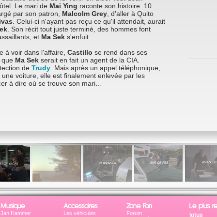
tel. Le mari de
Mai Ying
raconte son histoire. 10
argé par son patron,
Malcolm Grey
, d'aller à Quito
ivas
. Celui-ci n'ayant pas reçu ce qu'il attendait, aurait
ek
. Son récit tout juste terminé, des hommes font
ssaillants, et
Ma Sek
s'enfuit.
à voir dans l'affaire,
Castillo
se rend dans ses
t que
Ma Sek
serait en fait un agent de la CIA.
tection de
Trudy
. Mais après un appel téléphonique,
r une voiture, elle est finalement enlevée par les
orcer à dire où se trouve son mari…
Musique
Accessoires
Zone Fan
Le plus r
Jan Hammer
Les véhicules
Forum
lotus