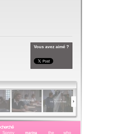
Vous avez aimé ?
echerché
Sonny
the who
marina