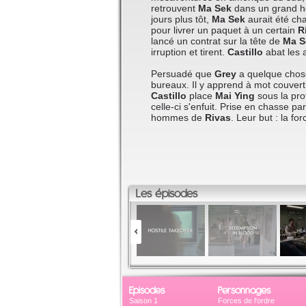
retrouvent
Ma Sek
dans un grand hô
jours plus tôt,
Ma Sek
aurait été ch
pour livrer un paquet à un certain
R
lancé un contrat sur la tête de
Ma S
irruption et tirent.
Castillo
abat les a
Persuadé que
Grey
a quelque chose 
bureaux. Il y apprend à mot couver
Castillo
place
Mai Ying
sous la pro
celle-ci s'enfuit. Prise en chasse pa
hommes de
Rivas
. Leur but : la f
Les épisodes
Episodes
Personnages
Saison 1
Forces de l'ordre