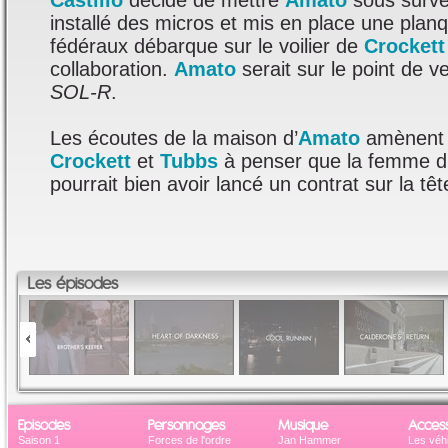
Castillo
décide de mettre
Amato
sous survei
installé des micros et mis en place une plan
fédéraux débarque sur le voilier de
Crockett
collaboration.
Amato
serait sur le point de v
SOL-R
.
Les écoutes de la maison d’
Amato
amènent 
Crockett
et
Tubbs
à penser que la femme du
pourrait bien avoir lancé un contrat sur la têt
Les épisodes
Episodes
Personnages
Musique
Access
Saison 1
Forces de l'ordre
Jan Hammer
Les véh