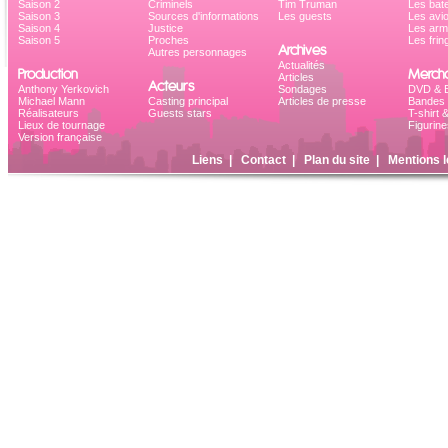
Saison 2
Criminels
Tim Truman
Les bat
Saison 3
Sources d'informations
Les guests
Les avi
Saison 4
Justice
Les ar
Saison 5
Proches
Les frin
Archives
Autres personnages
Actualités
Production
Mercha
Articles
Acteurs
Anthony Yerkovich
Sondages
DVD & B
Michael Mann
Casting principal
Articles de presse
Bandes 
Réalisateurs
Guests stars
T-shirt 
Lieux de tournage
Figurine
Version française
Liens
|
Contact
|
Plan du site
|
Mentions l