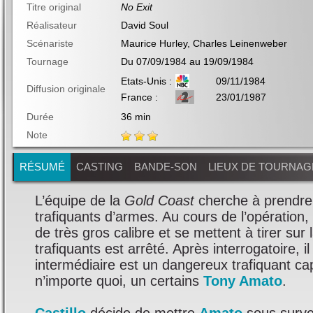
Titre original
No Exit
Réalisateur
David Soul
Scénariste
Maurice Hurley, Charles Leinenweber
Tournage
Du 07/09/1984 au 19/09/1984
Etats-Unis :
09/11/1984
Diffusion originale
France :
23/01/1987
Durée
36 min
Note
RÉSUMÉ
CASTING
BANDE-SON
LIEUX DE TOURNAG
L’équipe de la
Gold Coast
cherche à prendre
trafiquants d’armes. Au cours de l’opération,
de très gros calibre et se mettent à tirer sur 
trafiquants est arrêté. Après interrogatoire, i
intermédiaire est un dangereux trafiquant c
n’importe quoi, un certains
Tony Amato
.